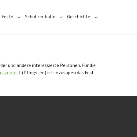
(current)
 Feste
Schützenhalle
Geschichte
or "Bruderschaft"
Submenu for "Unsere Feste"
Submenu for "Schützenhalle"
Submenu for "Gesch
der und andere interessierte Personen. Für die
ützenfest
(Pfingsten) ist sozusagen das Fest