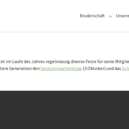
Bruderschaft
Unsere
Submenu f
t im Laufe des Jahres regelmässig diverse Feste für seine Mitglie
 ältere Generation den
Seniorennachmittag
(3.Oktober) und das
Sch